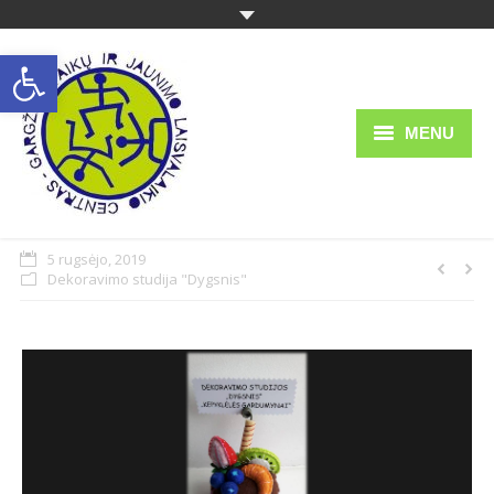
Open toolbar
MENU
Struktūra ir kontaktai
Apie mus
5 rugsėjo, 2019
Dekoravimo studija "Dygsnis"
Teisinė informacija
Veikla
Ugdymas
Administracinė informacija
Informacija tėvams