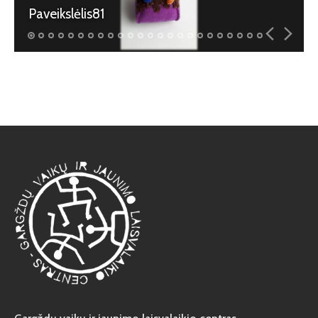
Paveikslėlis81
Atviri duomenys
Naujienos
Galerija