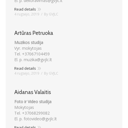
El. p. dekoravimas@gvjlc.lt
Read details
4 rugsėjo, 2019
By
GVJLC
Artūras Petruoka
Muzikos studija
Vyr. mokytojas
Tel. +37067104459
El. p. muzika@gvjlc.lt
Read details
4 rugsėjo, 2019
By
GVJLC
Aidanas Valaitis
Foto ir Video studija
Mokytojas
Tel. +37068299082
El. p. fotovideo@gvjlc.lt
Read details