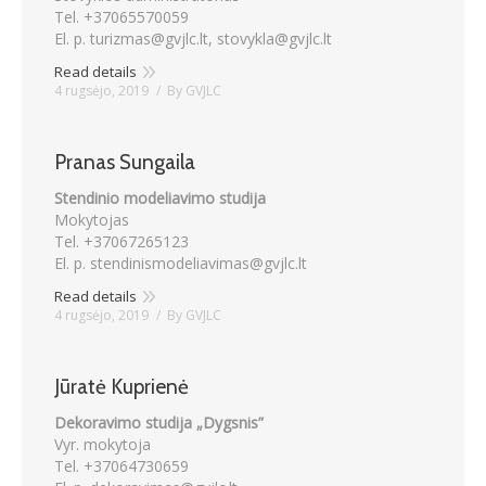
Tel. +37065570059
El. p. turizmas@gvjlc.lt, stovykla@gvjlc.lt
Read details
4 rugsėjo, 2019
By
GVJLC
Pranas Sungaila
Stendinio modeliavimo studija
Mokytojas
Tel. +37067265123
El. p. stendinismodeliavimas@gvjlc.lt
Read details
4 rugsėjo, 2019
By
GVJLC
Jūratė Kuprienė
Dekoravimo studija „Dygsnis”
Vyr. mokytoja
Tel. +37064730659