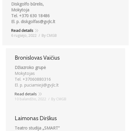
Diskgolfo būrelis,
Mokytoja
Atviri duomenys
Tel. +370 630 18486
El. p. diskgolfas@gvjlc.lt
Naujienos
Read details
6 rugsėjo, 2022
By
CMGB
Galerija
Bronislovas Vaičius
Džiazroko grupė
Mokytojas
Tel. +37060880316
El. p. puciamieji@gvjlc.lt
Read details
10 balandžio, 2022
By
CMGB
Laimonas Dirškus
Teatro studija „SMART”