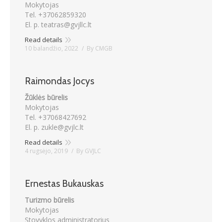
Mokytojas
Tel. +37062859320
El. p. teatras@gvjllc.lt
Read details
10 balandžio, 2022
By
CMGB
Raimondas Jocys
Žūklės būrelis
Mokytojas
Tel. +37068427692
El. p. zukle@gvjlc.lt
Read details
4 rugsėjo, 2019
By
GVJLC
Ernestas Bukauskas
Turizmo būrelis
Mokytojas
Stovyklos administratorius