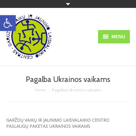
Open toolbar
MENU
Struktūra ir kontaktai
Apie mus
Pagalba Ukrainos vaikams
Teisinė informacija
You are here:
Home
Pagalba Ukrainos vaikams
Veikla
Ugdymas
GAR
ŽDŲ VAIKŲ IR JAUNIMO LAISVALAIKIO CENTRO
Administracinė informacija
PASLAUGŲ PAKETAS UKRAINOS VAIKAMS
Informacija tėvams