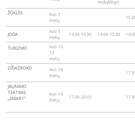
mokykloje)
ŽŪKLĖS
nuo 7
15.0
metų
nuo 5
JOGA
14.00-15.30
14.00-15.30
14.0
metų
nuo 12-
TURIZMO
13
metų
DŽIAZROKO
nuo 14
17.3
metų
JAUNIMO
TEATRAS
nuo 14
17.30-20.05
17.3
„SMART“
metų