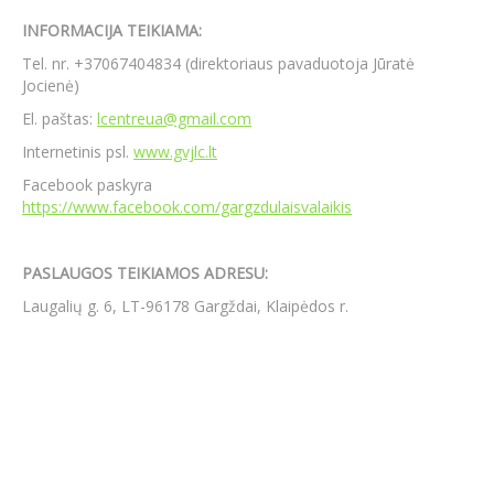
INFORMACIJA TEIKIAMA:
Atviri duomenys
Tel. nr. +37067404834 (direktoriaus pavaduotoja Jūratė
Jocienė)
Naujienos
El. paštas:
lcentreua@gmail.com
Galerija
Internetinis psl.
www.gvjlc.lt
Facebook paskyra
https://www.facebook.com/gargzdulaisvalaikis
PASLAUGOS TEIKIAMOS ADRESU:
Laugalių g. 6, LT-96178 Gargždai, Klaipėdos r.