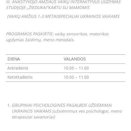
III. ANKSTYVOJO AMŽIAUS VAIKŲ INTERAKTYVUS UGDYMAS
STUDIJOJE „ŽIEDUKAI“KARTU SU MAMOMIS
(VAIKŲ AMŽIUS 1-3 METAI)SPECIALIAI UKRAINOS VAIKAMS
PROGRAMOS PASKIRTIS: vaikų sensorikos, motorikos
ugdymas žaidimų, meno metodais.
DIENA
VALANDOS
Antradienis
10.00 – 11.00
Ketvirtadienis
10.00 – 11.00
GRUPINIAI PSICHOLOGINĖS PAGALBOS UŽSIĖMIMAI
UKRAINOS VAIKAMS (užsiėmimus ves psichologai, meno
terapeutai savanoriai)