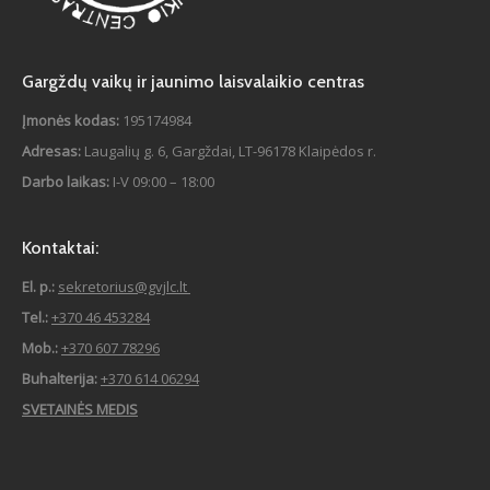
Gargždų vaikų ir jaunimo laisvalaikio centras
Įmonės kodas:
195174984
Adresas:
Laugalių g. 6, Gargždai, LT-96178 Klaipėdos r.
Darbo laikas:
I-V 09:00 – 18:00
Kontaktai:
El. p.:
sekretorius@gvjlc.lt
Tel.:
+370 46 453284
Mob.:
+370 607 78296
Buhalterija:
+370 614 06294
SVETAINĖS MEDIS