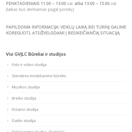
PENKTADIENIAIS 11.00 – 13.00
val.
arba 13.00 – 15.00
val.
(laikas bus derinamas pagal poreikį)
PAPILDOMA INFORMACIJA: VEIKLŲ LAIKĄ BEI TURINĮ GALIME
KOREGUOTI, ATSIŽVELGDAMI Į BESIKEIČIANČIĄ SITUACIJĄ
Visi GVJLC Būreliai ir studijos
Foto ir video studija
Stendinio modeliavimo būrelis
Muzikos studija
Breiko studija
Dizaino studija
Dailės studija
Dekoravimo studija „Dygsnis“