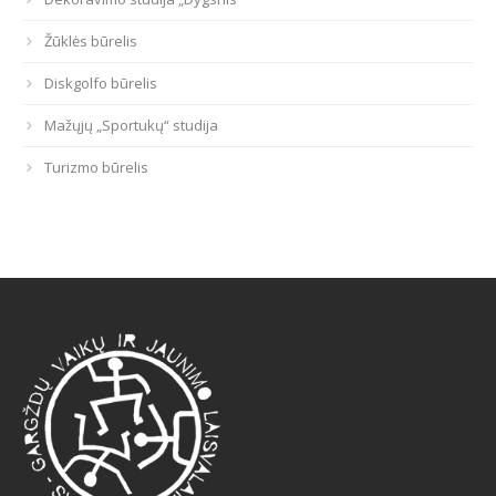
Žūklės būrelis
Diskgolfo būrelis
Mažųjų „Sportukų“ studija
Turizmo būrelis