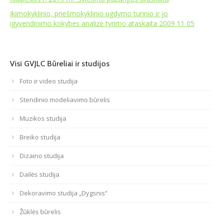
Ikimokyklinio, priešmokyklinio ugdymo turinio ir jo
Atviri duomenys
igyvendinimo kokybes analizė tyrimo ataskaita 2009 11 05
Naujienos
Visi GVJLC Būreliai ir studijos
Galerija
Foto ir video studija
Stendinio modeliavimo būrelis
Muzikos studija
Breiko studija
Dizaino studija
Dailės studija
Dekoravimo studija „Dygsnis“
Žūklės būrelis