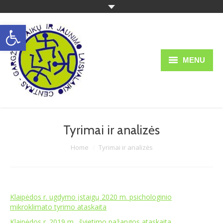
Open toolbar
MENU
Struktūra ir kontaktai
Apie mus
Tyrimai ir analizės
Teisinė informacija
You are here:
Home
Tyrimai ir analizės
Veikla
Ugdymas
Klaipėdos r. ugdymo įstaigų 2020 m. psichologinio
Administracinė informacija
mikroklimato tyrimo ataskaita
Informacija tėvams
Klaipėdos r. 2019 m. švietimo pažangos ataskaita