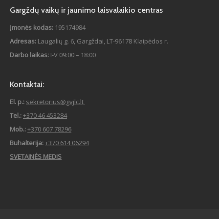
Gargždų vaikų ir jaunimo laisvalaikio centras
Įmonės kodas:
195174984
Adresas:
Laugalių g. 6, Gargždai, LT-96178 Klaipėdos r.
Darbo laikas:
I-V 09:00 – 18:00
Kontaktai:
El. p.:
sekretorius@gvjlc.lt
Tel.:
+370 46 453284
Mob.:
+370 607 78296
Buhalterija:
+370 614 06294
SVETAINĖS MEDIS