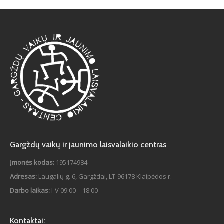
Atviri duomenys
Naujienos
Galerija
Gargždų vaikų ir jaunimo laisvalaikio centras
Įmonės kodas:
195174984
Adresas:
Laugalių g. 6, Gargždai, LT-96178 Klaipėdos r.
Darbo laikas:
I-V 09:00 – 18:00
Kontaktai: