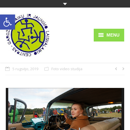
Open toolbar
MENU
Struktūra ir kontaktai
Apie mus
5 rugsėjo, 2019
Foto video studija
Teisinė informacija
Veikla
Ugdymas
Administracinė informacija
Informacija tėvams