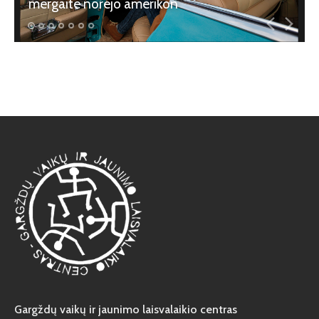
mergaite norejo amerikon
Atviri duomenys
Naujienos
Galerija
Gargždų vaikų ir jaunimo laisvalaikio centras