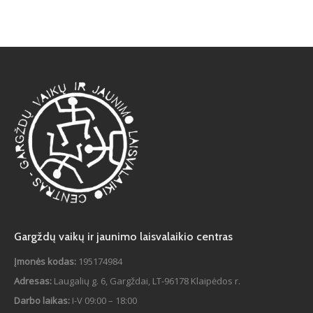
Gargždų vaikų ir jaunimo laisvalaikio centras
Įmonės kodas:
195174984
Adresas:
Laugalių g. 6, Gargždai, LT-96178 Klaipėdos r.
Darbo laikas:
I-V 09:00 – 18:00