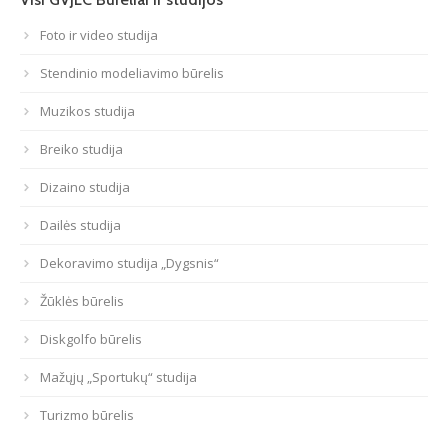
Foto ir video studija
Atviri duomenys
Stendinio modeliavimo būrelis
Naujienos
Muzikos studija
Galerija
Breiko studija
Dizaino studija
Dailės studija
Dekoravimo studija „Dygsnis“
Žūklės būrelis
Diskgolfo būrelis
Mažųjų „Sportukų“ studija
Turizmo būrelis