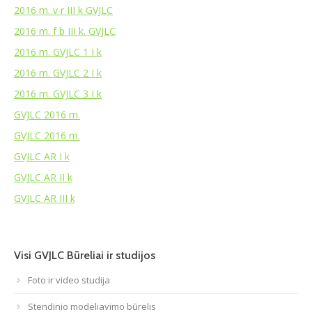
2016 m. v r III k GVJLC
Atviri duomenys
2016 m. f b III k. GVJLC
2016 m. GVJLC 1 I k
Naujienos
2016 m. GVJLC 2 I k
Galerija
2016 m. GVJLC 3 I k
GVJLC 2016 m.
GVJLC 2016 m.
GVJLC AR I k
GVJLC AR II k
GVJLC AR III k
Visi GVJLC Būreliai ir studijos
Foto ir video studija
Stendinio modeliavimo būrelis