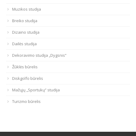
Muzikos studija
Breiko studija
Dizaino studija
Dailės studija
Dekoravimo studija „Dygsnis“
Žūklės būrelis
Diskgolfo būrelis
Mažųjų „Sportukų“ studija
Turizmo būrelis