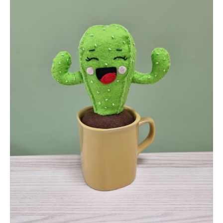
Atviri duomenys
Naujienos
Galerija