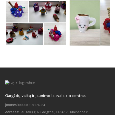
Gargždų vaikų ir jaunimo laisvalaikio centras
Įmonės kodas:
195174984
Adresas:
Laugalių g. 6, Gargždai, LT-96178 Klaipėdos r.