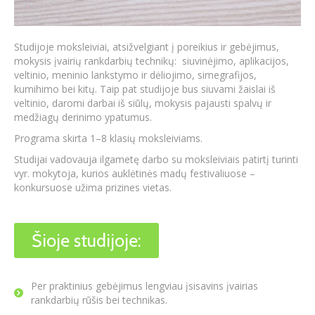
Studijoje moksleiviai, atsižvelgiant į poreikius ir gebėjimus,
mokysis įvairių rankdarbių technikų: siuvinėjimo, aplikacijos,
veltinio, meninio lankstymo ir dėliojimo, simegrafijos,
kumihimo bei kitų. Taip pat studijoje bus siuvami žaislai iš
veltinio, daromi darbai iš siūlų, mokysis pajausti spalvų ir
medžiagų derinimo ypatumus.
Programa skirta 1–8 klasių moksleiviams.
Studijai vadovauja ilgametę darbo su moksleiviais patirtį turinti
vyr. mokytoja, kurios auklėtinės madų festivaliuose –
konkursuose užima prizines vietas.
Šioje studijoje:
Per praktinius gebėjimus lengviau įsisavins įvairias
rankdarbių rūšis bei technikas.