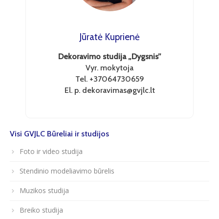
Jūratė Kuprienė
Dekoravimo studija „Dygsnis”
Vyr. mokytoja
Tel. +37064730659
El. p. dekoravimas@gvjlc.lt
Visi GVJLC Būreliai ir studijos
Foto ir video studija
Stendinio modeliavimo būrelis
Muzikos studija
Breiko studija