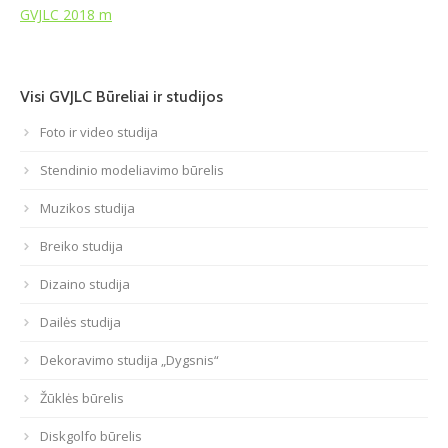
GVJLC 2018 m
Atviri duomenys
Naujienos
Visi GVJLC Būreliai ir studijos
Galerija
Foto ir video studija
Stendinio modeliavimo būrelis
Muzikos studija
Breiko studija
Dizaino studija
Dailės studija
Dekoravimo studija „Dygsnis“
Žūklės būrelis
Diskgolfo būrelis