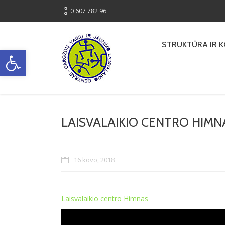
0 607 782 96
STRUKTŪRA IR 
Open toolbar
LAISVALAIKIO CENTRO HIMN
16 kovo, 2018
Laisvalaikio centro Himnas