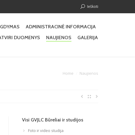
Ieškoti
GDYMAS
ADMINISTRACINĖ INFORMACIJA
ATVIRI DUOMENYS
NAUJIENOS
GALERIJA
You are here:
Home
Naujienos
Visi GVJLC Būreliai ir studijos
Foto ir video studija