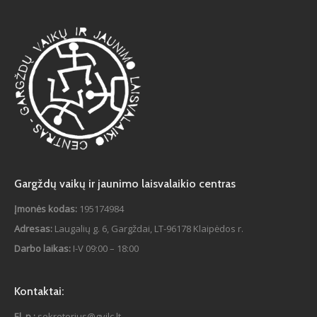
Gargždų vaikų ir jaunimo laisvalaikio centras
Įmonės kodas:
195174984
Adresas:
Laugalių g. 6, Gargždai, LT-96178 Klaipėdos r.
Darbo laikas:
I-V 09:00 – 18:00
Kontaktai:
El. p.:
sekretorius@gvjlc.lt