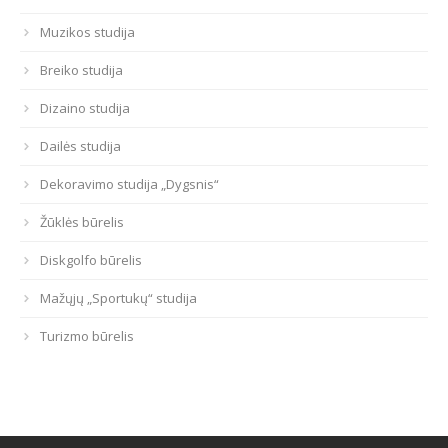
Muzikos studija
Breiko studija
Dizaino studija
Dailės studija
Dekoravimo studija „Dygsnis“
Žūklės būrelis
Diskgolfo būrelis
Mažųjų „Sportukų“ studija
Turizmo būrelis