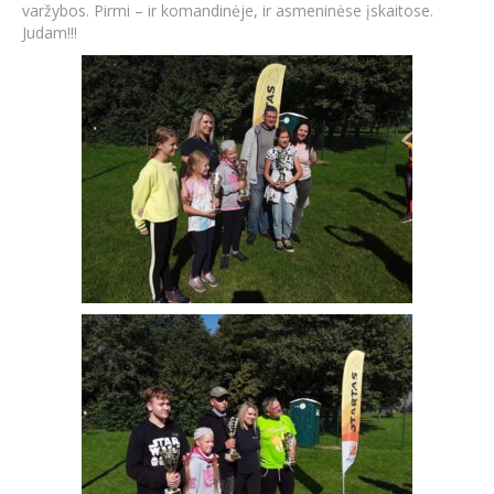
varžybos. Pirmi – ir komandinėje, ir asmeninėse įskaitose.
Judam!!!
Atviri duomenys
Naujienos
Galerija