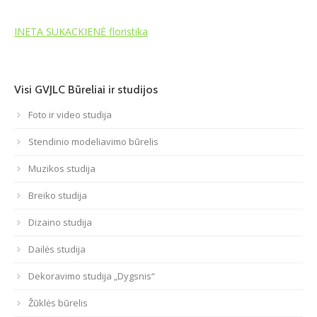
Atviri duomenys
INETA SUKACKIENĖ floristika
Naujienos
Visi GVJLC Būreliai ir studijos
Galerija
Foto ir video studija
Stendinio modeliavimo būrelis
Muzikos studija
Breiko studija
Dizaino studija
Dailės studija
Dekoravimo studija „Dygsnis“
Žūklės būrelis