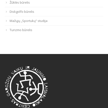
Žūklės būrelis
Diskgolfo būrelis
Mažųjų „Sportukų“ studija
Turizmo būrelis