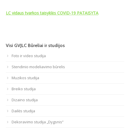
Atviri duomenys
LC vidaus tvarkos taisyklės COVID-19 PATAISYTA
Naujienos
Galerija
Visi GVJLC Būreliai ir studijos
Foto ir video studija
Stendinio modeliavimo būrelis
Muzikos studija
Breiko studija
Dizaino studija
Dailės studija
Dekoravimo studija „Dygsnis“