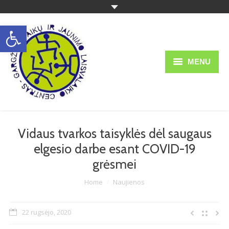
Open toolbar
MENU
Struktūra ir kontaktai
Apie mus
Vidaus tvarkos taisyklės dėl saugaus
Teisinė informacija
elgesio darbe esant COVID-19
Veikla
grėsmei
Ugdymas
You are here:
Home
Naujienos
Administracinė informacija
22 rugsėjo, 2020
Informacija tėvams