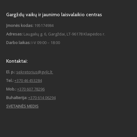
Gargždų vaikų ir jaunimo laisvalaikio centras
Įmonės kodas:
195174984
Adresas:
Laugalių g. 6, Gargždai, LT-96178 Klaipėdos r.
Darbo laikas:
I-V 09:00 – 18:00
Kontaktai:
El. p.:
sekretorius@gvjlc.lt
Tel.:
+370 46 453284
Mob.:
+370 607 78296
Buhalterija:
+370 614 06294
SVETAINĖS MEDIS